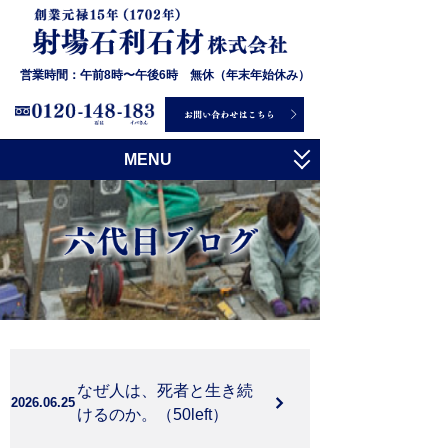
営業時間：午前8時〜午後6時 無休（年末年始休み）
MENU
トップ
射場石利石材について
お墓について
石について
施工事例
なぜ人は、死者と生き続
お客様の声
2026.06.25
けるのか。（50left）
会社概要