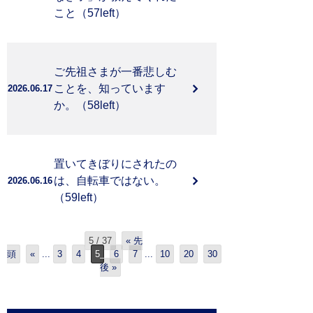
こと（57left）
ご先祖さまが一番悲しむ
ことを、知っています
2026.06.17
か。（58left）
置いてきぼりにされたの
は、自転車ではない。
2026.06.16
（59left）
5 / 37
« 先
頭
«
...
3
4
5
6
7
...
10
20
30
後 »