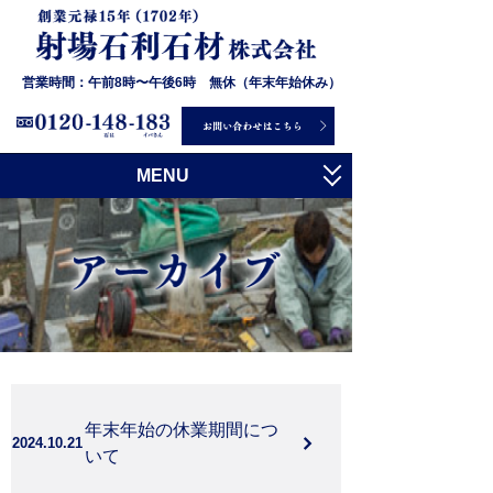
営業時間：午前8時〜午後6時 無休（年末年始休み）
MENU
トップ
射場石利石材について
お墓について
石について
施工事例
年末年始の休業期間につ
お客様の声
2024.10.21
いて
会社概要