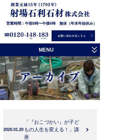
営業時間：午前8時〜午後6時 無休（年末年始休み）
MENU
トップ
射場石利石材について
お墓について
石について
施工事例
「『おこづかい』が子ど
お客様の声
もの人生を変える！」講
2020.01.20
座
会社概要