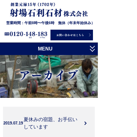
営業時間：午前8時〜午後6時 無休（年末年始休み）
MENU
トップ
射場石利石材について
お墓について
石について
施工事例
夏休みの宿題、お手伝い
お客様の声
2019.07.19
しています
会社概要