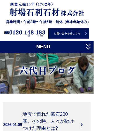
営業時間：午前8時〜午後6時 無休（年末年始休み）
MENU
トップ
射場石利石材について
お墓について
石について
施工事例
地震で倒れた墓石200
お客様の声
基。その時、人々が駆け
2026.01.09
つけた理由とは?
会社概要