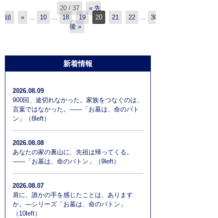
20 / 37
« 先
頭
«
...
10
...
18
19
20
21
22
...
30
後 »
新着情報
2026.08.09
900回、途切れなかった。家族をつなぐのは、
言葉ではなかった。――「お墓は、命のバト
ン」（8left）
2026.08.08
あなたの家の裏山に、先祖は帰ってくる。
――「お墓は、命のバトン」（9left）
2026.08.07
肩に、誰かの手を感じたことは、あります
か。―シリーズ「お墓は、命のバトン」
（10left）