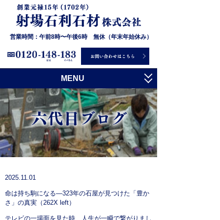
営業時間：午前8時〜午後6時 無休（年末年始休み）
MENU
トップ
射場石利石材について
お墓について
石について
施工事例
2025.11.01
命は持ち駒になる―323年の石屋が見つけた「豊か
お客様の声
さ」の真実（262X left）
会社概要
テレビの一場面を見た時、人生が一瞬で繋がりまし