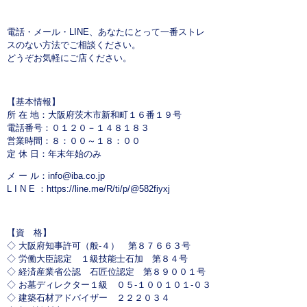
電話・メール・LINE、あなたにとって一番ストレ
スのない方法でご相談ください。
どうぞお気軽にご店ください。
【基本情報】
所 在 地：大阪府茨木市新和町１６番１９号
電話番号：０１２０－１４８１８３
営業時間：８：００～１８：００
定 休 日：年末年始のみ
メ ー ル：
info@iba.co.jp
L I N E ：
https://line.me/R/ti/p/@582fiyxj
【資 格】
◇ 大阪府知事許可（般-４） 第８７６６３号
◇ 労働大臣認定 １級技能士石加 第８４号
◇ 経済産業省公認 石匠位認定 第８９００１号
◇ お墓ディレクター１級 ０５-１００１０１-０３
◇ 建築石材アドバイザー ２２２０３４