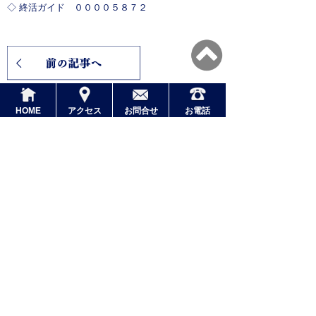
◇ 終活ガイド ００００５８７２
HOME
アクセス
お問合せ
お電話
新着情報
2026.08.07
肩に、誰かの手を感じたことは、あります
か。―シリーズ「お墓は、命のバトン」
（10left）
2026.08.06
あなたの名前を、最後に撫でる人は誰です
か。―シリーズ「お墓は、命のバトン」