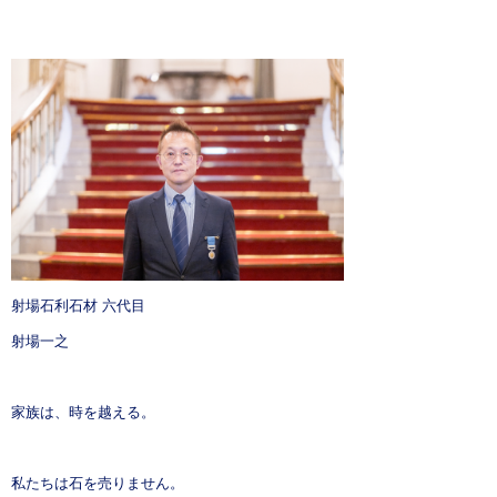
射場石利石材 六代目
射場一之
家族は、時を越える。
私たちは石を売りません。