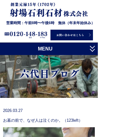
営業時間：午前8時〜午後6時 無休（年末年始休み）
MENU
トップ
射場石利石材について
お墓について
石について
施工事例
2026.03.27
お墓の前で、なぜ人は泣くのか。（123left）
お客様の声
会社概要