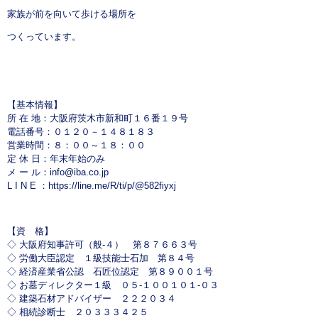
家族が前を向いて歩ける場所を
つくっています。
【基本情報】
所 在 地：大阪府茨木市新和町１６番１９号
電話番号：０１２０－１４８１８３
営業時間：８：００～１８：００
定 休 日：年末年始のみ
メ ー ル：
info@iba.co.jp
L I N E ：
https://line.me/R/ti/p/@582fiyxj
【資 格】
◇ 大阪府知事許可（般-４） 第８７６６３号
◇ 労働大臣認定 １級技能士石加 第８４号
◇ 経済産業省公認 石匠位認定 第８９００１号
◇ お墓ディレクター１級 ０５-１００１０１-０３
◇ 建築石材アドバイザー ２２２０３４
◇ 相続診断士 ２０３３３４２５