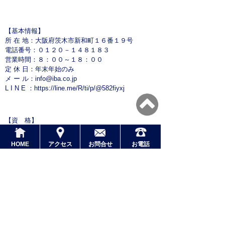
【基本情報】
所 在 地：大阪府茨木市新和町１６番１９号
電話番号：０１２０－１４８１８３
営業時間：８：００～１８：００
定 休 日：年末年始のみ
メ ー ル：
info@iba.co.jp
L I N E ：
https://line.me/R/ti/p/@582fiyxj
【資 格】
◇ 大阪府知事許可（般-４） 第８７６６３号
◇ 労働大臣認定 １級技能士石加 第８４号
HOME
アクセス
お問合せ
お電話
◇ 経済産業省公認 石匠位認定 第８９００１号
◇ お墓ディレクター１級 ０５-１００１０１-０4
◇ 建築石材アドバイザー ２２２０３４
◇ 相続診断士 ２０３３３４２５
◇ 終活ガイド ００００５８７２