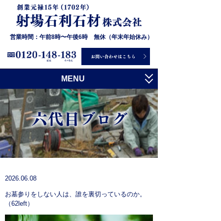
営業時間：午前8時〜午後6時 無休（年末年始休み）
MENU
トップ
射場石利石材について
お墓について
石について
施工事例
2026.06.08
お墓参りをしない人は、誰を裏切っているのか。
お客様の声
（62left）
会社概要