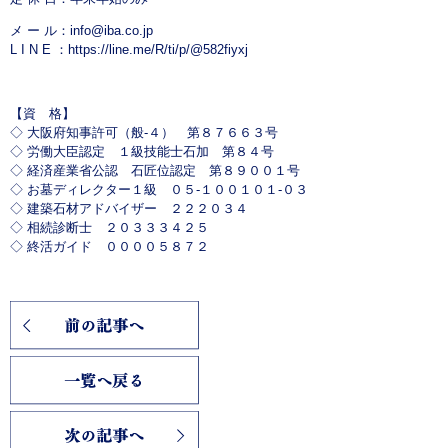
メ ー ル：
info@iba.co.jp
L I N E ：
https://line.me/R/ti/p/@582fiyxj
【資 格】
◇ 大阪府知事許可（般-４） 第８７６６３号
◇ 労働大臣認定 １級技能士石加 第８４号
◇ 経済産業省公認 石匠位認定 第８９００１号
◇ お墓ディレクター１級 ０５-１００１０１-０３
◇ 建築石材アドバイザー ２２２０３４
◇ 相続診断士 ２０３３３４２５
◇ 終活ガイド ００００５８７２