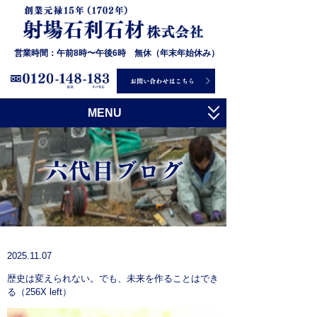
営業時間：午前8時〜午後6時 無休（年末年始休み）
MENU
トップ
射場石利石材について
お墓について
石について
施工事例
2025.11.07
歴史は変えられない。でも、未来を作ることはでき
お客様の声
る（256X left）
会社概要