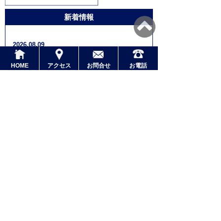
新着情報
2026.08.09
900回、途切れなかった。家族をつなぐのは、
言葉ではなかった。――「お墓は、命のバト
HOME
アクセス
お問合せ
お電話
ン」（8left）
2026.08.08
あなたの家の裏山に、先祖は帰ってくる。
――「お墓は、命のバトン」（9left）
2026.08.07
肩に、誰かの手を感じたことは、あります
か。―シリーズ「お墓は、命のバトン」
（10left）
2026.08.06
あなたの名前を、最後に撫でる人は誰です
か。―シリーズ「お墓は、命のバトン」